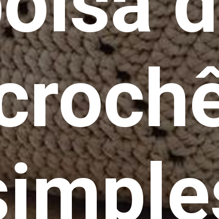
olsa 
croch
simple