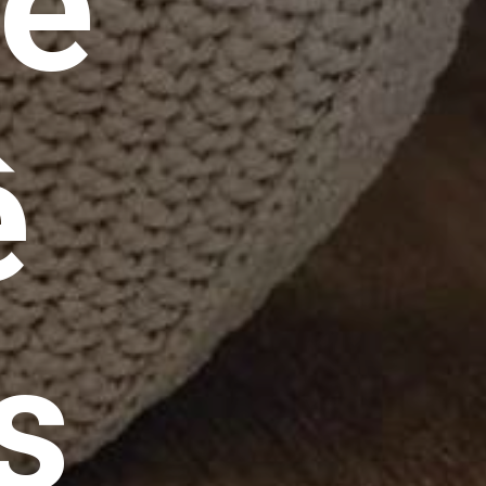
de
ê
s