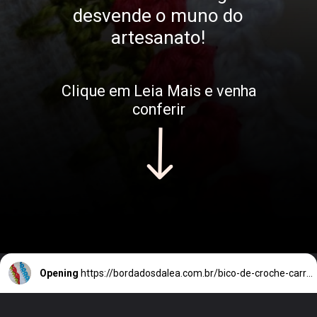
desvende o muno do
artesanato!
Clique em Leia Mais e venha
conferir
Opening
https://bordadosdalea.com.br/bico-de-croche-carreira-unica-grande-para-pecas-lindas/