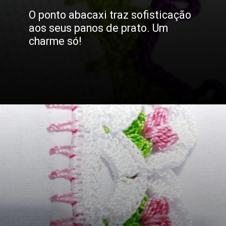
O ponto abacaxi traz sofisticação
aos seus panos de prato. Um
charme só!
Opening
https://bordadosdalea.com.br/bico-de-croche-carreira-unica-grande-para-pecas-lindas/