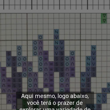
Opening
https://bordadosdalea.com.br/flores-de-lavanda-em-ponto-cruz
Aqui mesmo, logo abaixo,
você terá o prazer de
explorar uma variedade de