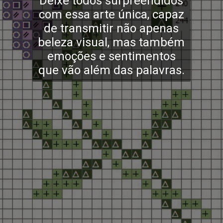
Deixe todos surpreendidos
com essa arte única, capaz
de transmitir não apenas
beleza visual, mas também
emoções e sentimentos
que vão além das palavras.