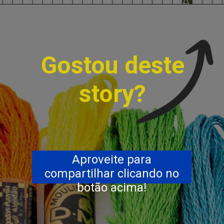
Opening
https://bordadosdalea.com.br/flores-de-lavanda-em-ponto-cruz
Gostou deste
story?
Aproveite para
compartilhar clicando no
botão acima!