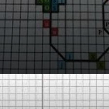
Opening
https://bordadosdalea.com.br/pipas-em-ponto-cruz-belos-graficos-para-se-inspirar/