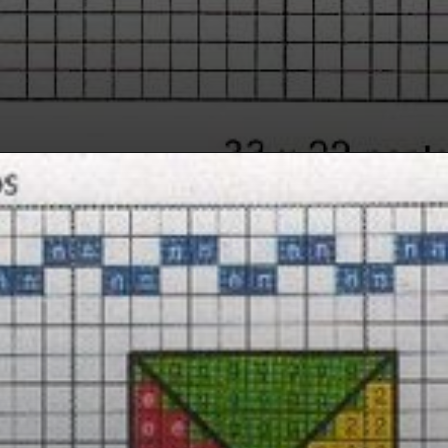
Opening
https://bordadosdalea.com.br/pipas-em-ponto-cruz-belos-graficos-para-se-inspirar/