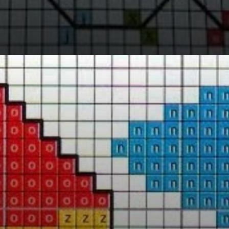
Opening
https://bordadosdalea.com.br/pipas-em-ponto-cruz-belos-graficos-para-se-inspirar/