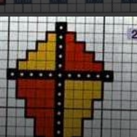
Opening
https://bordadosdalea.com.br/pipas-em-ponto-cruz-belos-graficos-para-se-inspirar/