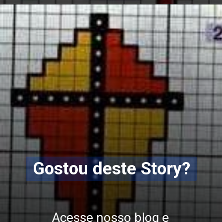
Opening
https://bordadosdalea.com.br/pipas-em-ponto-cruz-belos-graficos-para-se-inspirar/
Gostou deste Story?
Acesse nosso blog e