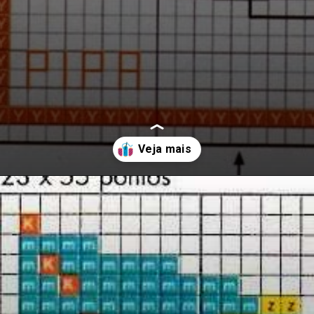
Opening
https://bordadosdalea.com.br/pipas-em-ponto-cruz-belos-graficos-para-se-inspirar/