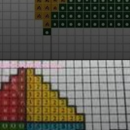
Opening
https://bordadosdalea.com.br/pipas-em-ponto-cruz-belos-graficos-para-se-inspirar/