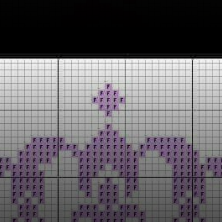
Opening
https://bordadosdalea.com.br/unicornio-em-ponto-cruz-como-fazer-essa-linda-peca-artesanal/