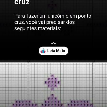
cruz
Para fazer um unicórnio em ponto
cruz, você vai precisar dos
seguintes materiais:
Opening
https://bordadosdalea.com.br/unicornio-em-ponto-cruz-como-fazer-essa-linda-peca-artesanal/