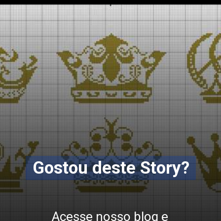
Opening
https://bordadosdalea.com.br/unicornio-em-ponto-cruz-como-fazer-essa-linda-peca-artesanal/
Gostou deste Story?
Acesse nosso blog e