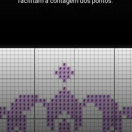
facilitam a contagem dos pontos.
Opening
https://bordadosdalea.com.br/unicornio-em-ponto-cruz-como-fazer-essa-linda-peca-artesanal/