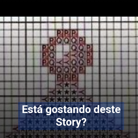
Opening
https://bordadosdalea.com.br/unicornio-em-ponto-cruz-como-fazer-essa-linda-peca-artesanal/
Está gostando deste
Story?