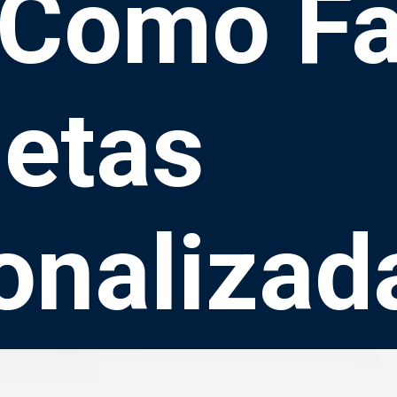
 Como Fa
uetas
onalizad