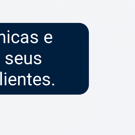
nicas e
r seus
ientes.