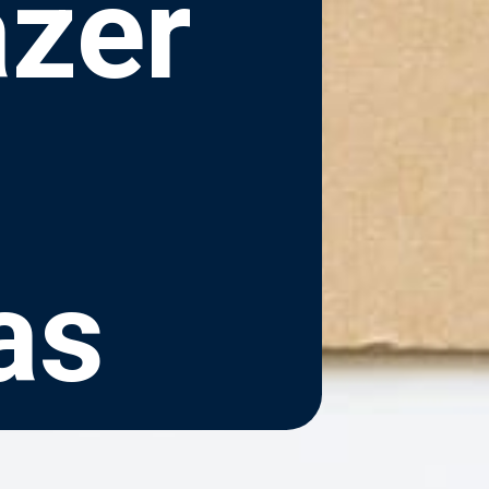
zer
as