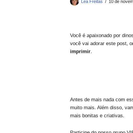
Lea Freitas
10 de novem
Você é apaixonado por dinos
você vai adorar este post, 
imprimir
.
Antes de mais nada com esse
muito mais. Além disso, vam
mais bonitas e criativas.
Participe do nosso grupo VI