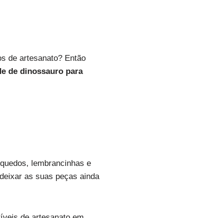
os de artesanato? Então
e de dinossauro para
nquedos, lembrancinhas e
 deixar as suas peças ainda
ríveis de artesanato em