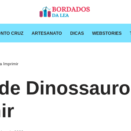
NTO CRUZ
ARTESANATO
DICAS
WEBSTORIES
a Imprimir
de Dinossauro
ir