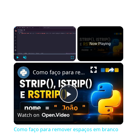
×
Now Playing
×
Play
Unmute
Fullscreen
Como faço para remover espaços em branco de strings em Python?
Play
Watch on
Video
Como faço para remover espaços em branco