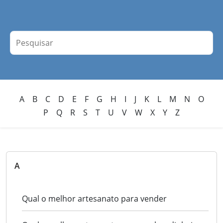
A
B
C
D
E
F
G
H
I
J
K
L
M
N
O
P
Q
R
S
T
U
V
W
X
Y
Z
A
Qual o melhor artesanato para vender