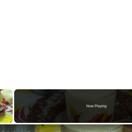
×
Now Playing
y Video