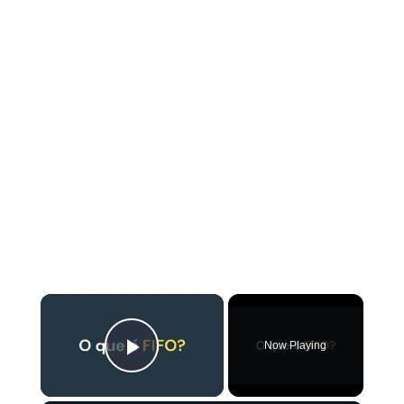
×
Now Playing
Play Video