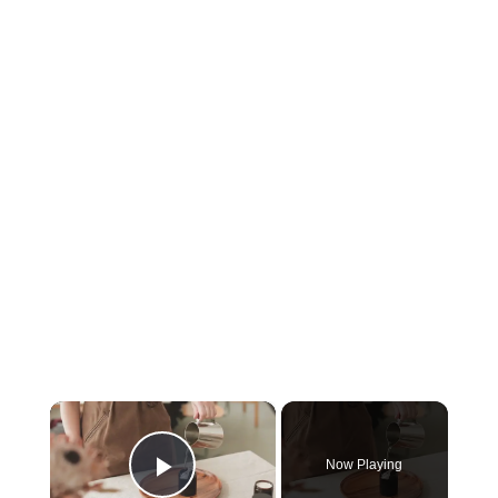
×
Now Playing
Play Video