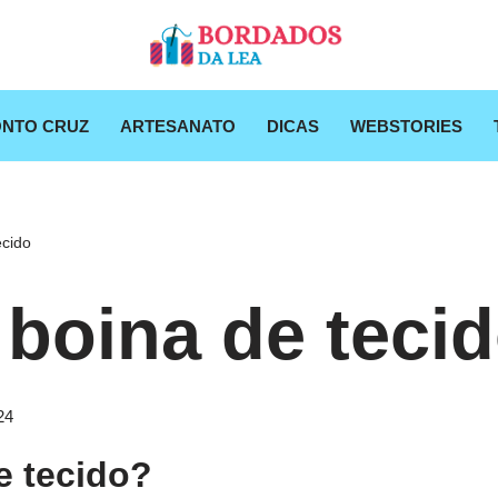
NTO CRUZ
ARTESANATO
DICAS
WEBSTORIES
ecido
 boina de teci
24
e tecido?