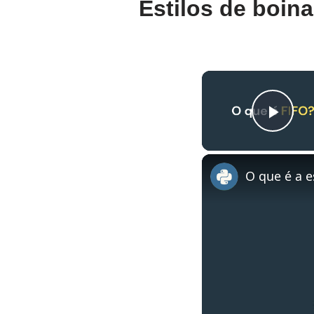
Estilos de boina
Pla
O que é a e