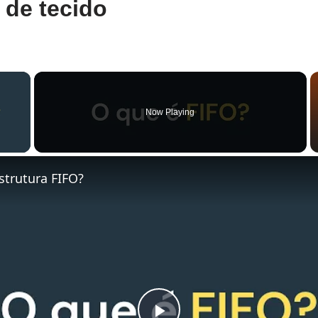
 de tecido
×
Now Playing
y Video
strutura FIFO?