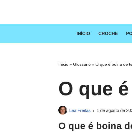
Pular
para
o
INÍCIO
CROCHÊ
PO
conteúdo
Início
»
Glossário
»
O que é boina de t
O que é
Lea Freitas
1 de agosto de 20
O que é boina d