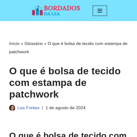
Pular
para
o
conteúdo
Início
»
Glossário
»
O que é bolsa de tecido com estampa de
patchwork
O que é bolsa de tecido
com estampa de
patchwork
Lea Freitas
1 de agosto de 2024
O que é bolsa de tecido com