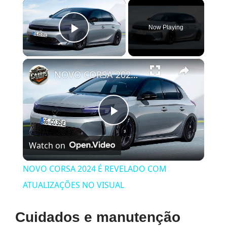
×
Now Playing
Play Video
×
NOVO CORSA 2024 É REVELADO COM ATUALIZAÇÕES NO VISUAL
Play
Watch on
Video
NOVO CORSA 2024 É REVELADO COM
ATUALIZAÇÕES NO VISUAL
Cuidados e manutenção