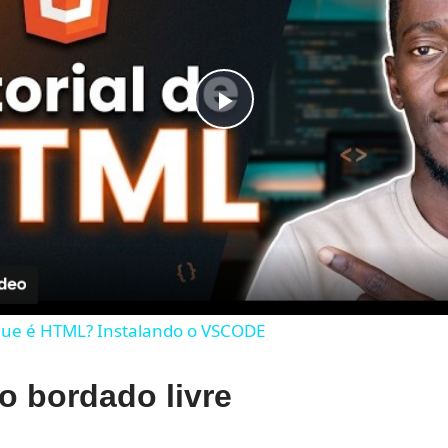
Play
Video
que é HTML? Instalando o VSCODE
o bordado livre