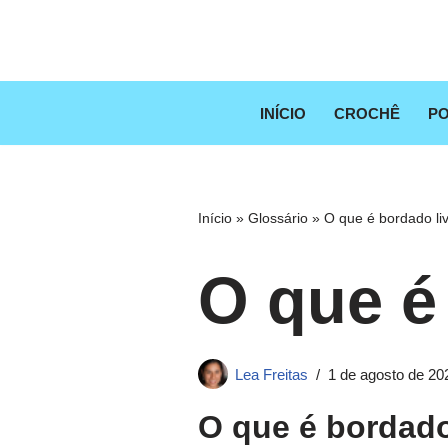
Pular
para
o
INÍCIO
CROCHÊ
PO
conteúdo
Início
»
Glossário
»
O que é bordado li
O que é
Lea Freitas
1 de agosto de 20
O que é bordado