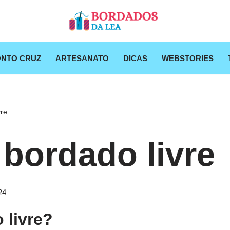
NTO CRUZ
ARTESANATO
DICAS
WEBSTORIES
vre
 bordado livre
24
 livre?