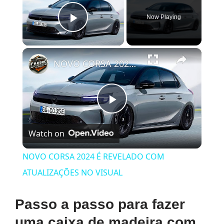
Now Playing
Play Video
×
NOVO CORSA 2024 É REVELADO COM ATUALIZAÇÕES NO VISUAL
Play
Watch on
Video
NOVO CORSA 2024 É REVELADO COM
ATUALIZAÇÕES NO VISUAL
Passo a passo para fazer
uma caixa de madeira com