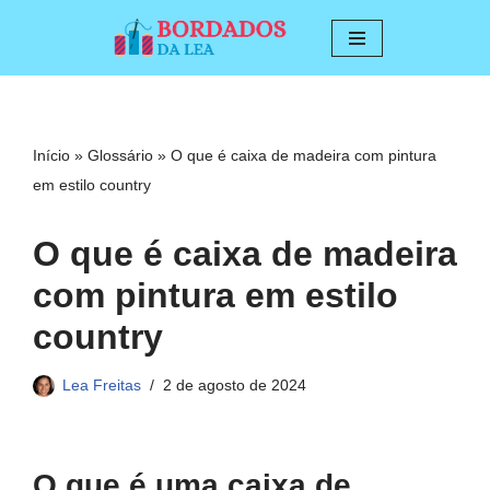
Pular
para
o
conteúdo
Início
»
Glossário
»
O que é caixa de madeira com pintura
em estilo country
O que é caixa de madeira
com pintura em estilo
country
Lea Freitas
2 de agosto de 2024
O que é uma caixa de