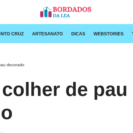
NTO CRUZ
ARTESANATO
DICAS
WEBSTORIES
pau decorado
 colher de pau
do