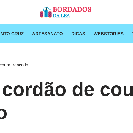
NTO CRUZ
ARTESANATO
DICAS
WEBSTORIES
couro trançado
 cordão de co
o