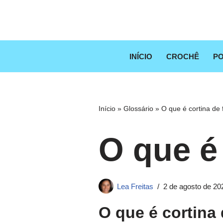
Pular
para
o
INÍCIO
CROCHÊ
PO
conteúdo
Início
»
Glossário
»
O que é cortina de 
O que é 
Lea Freitas
2 de agosto de 20
O que é cortina