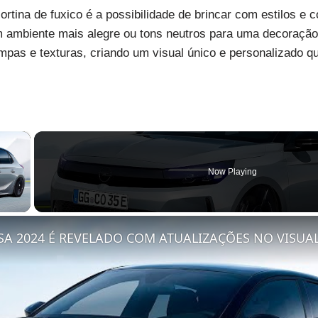
tina de fuxico é a possibilidade de brincar com estilos e
m ambiente mais alegre ou tons neutros para uma decoração
mpas e texturas, criando um visual único e personalizado qu
×
Now Playing
y Video
A 2024 É REVELADO COM ATUALIZAÇÕES NO VISUA