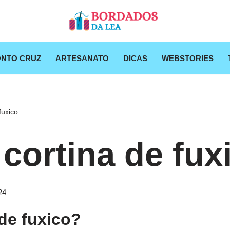
NTO CRUZ
ARTESANATO
DICAS
WEBSTORIES
fuxico
cortina de fux
24
 de fuxico?