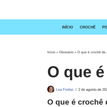
Pular
para
o
INÍCIO
CROCHÊ
PO
conteúdo
Início
»
Glossário
»
O que é crochê de
O que é
Lea Freitas
2 de agosto de 20
O que é crochê