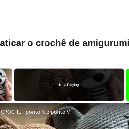
aticar o crochê de amigurum
×
Now Playing
y Video
 CROCHE - ponto X e ponto V