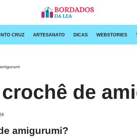
NTO CRUZ
ARTESANATO
DICAS
WEBSTORIES
 amigurumi
 crochê de am
24
 de amigurumi?