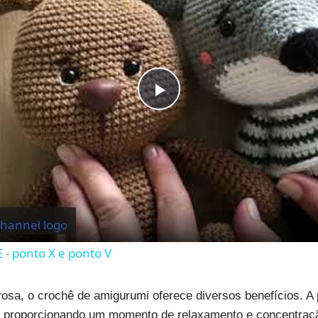
Play
Video
- ponto X e ponto V
osa, o crochê de amigurumi oferece diversos benefícios. A 
e, proporcionando um momento de relaxamento e concentraçã