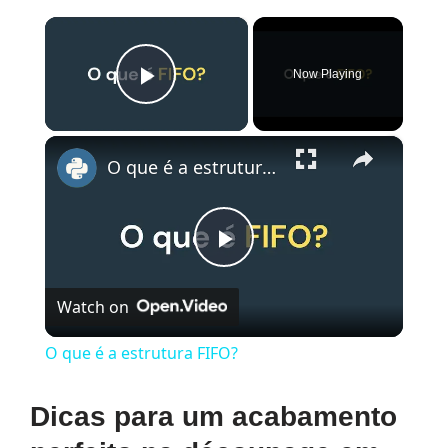
×
Now Playing
Play Video
×
O que é a estrutura FIFO?
Play
Watch on
Video
O que é a estrutura FIFO?
Dicas para um acabamento