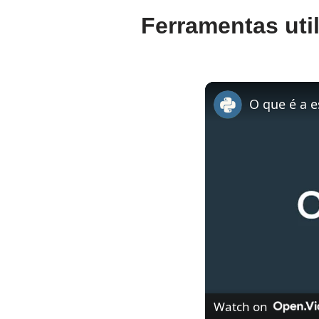
Ferramentas uti
O que é a e
Watch on