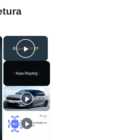
etura
×
×
Play Video
Now Playing