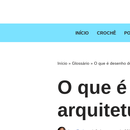
Pular
para
o
INÍCIO
CROCHÊ
PO
conteúdo
Início
»
Glossário
»
O que é desenho de
O que é
arquitet