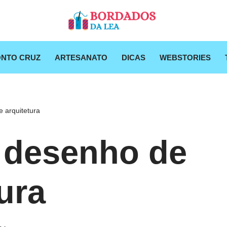
NTO CRUZ
ARTESANATO
DICAS
WEBSTORIES
 arquitetura
 desenho de
ura