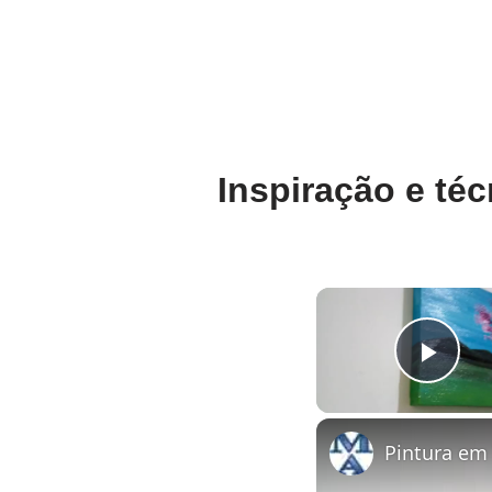
Inspiração e té
Pla
Pintura em 