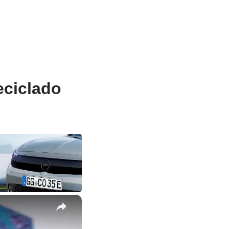
eciclado
×