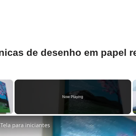
cnicas de desenho em papel r
×
Now Playing
y Video
Tela para iniciantes