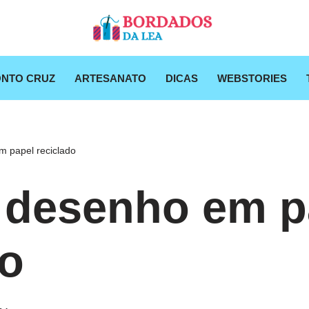
NTO CRUZ
ARTESANATO
DICAS
WEBSTORIES
m papel reciclado
 desenho em p
do