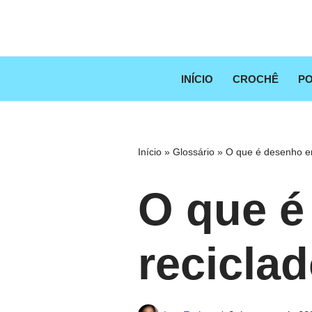
Pular
para
o
INÍCIO
CROCHÊ
PO
conteúdo
Início
»
Glossário
»
O que é desenho e
O que é
recicla