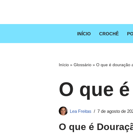
Pular
para
o
INÍCIO
CROCHÊ
PO
conteúdo
Início
»
Glossário
»
O que é douração 
O que é
Lea Freitas
7 de agosto de 20
O que é Douraç