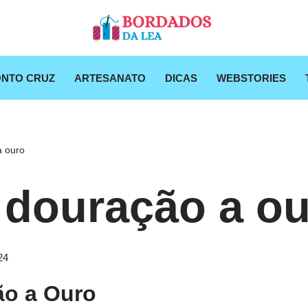
NTO CRUZ
ARTESANATO
DICAS
WEBSTORIES
a ouro
 douração a o
24
ão a Ouro