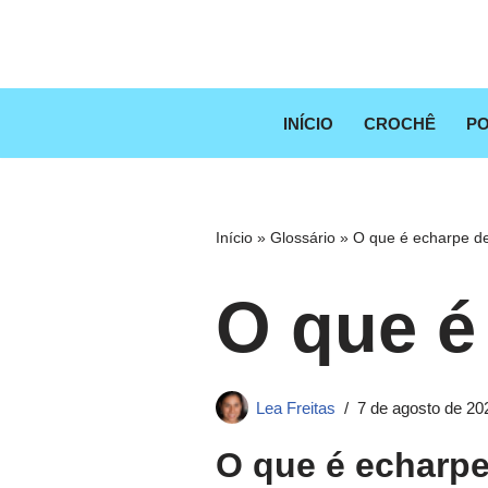
Pular
para
o
INÍCIO
CROCHÊ
PO
conteúdo
Início
»
Glossário
»
O que é echarpe de
O que é
Lea Freitas
7 de agosto de 20
O que é echarpe