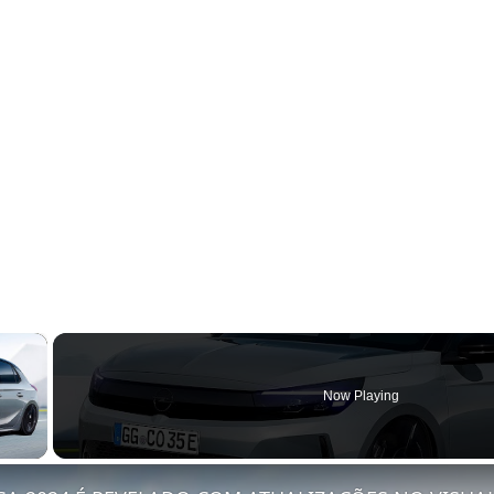
×
Now Playing
y Video