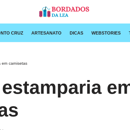
NTO CRUZ
ARTESANATO
DICAS
WEBSTORIES
a em camisetas
 estamparia e
as