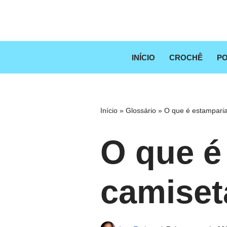
Pular
para
o
INÍCIO
CROCHÊ
PO
conteúdo
Início
»
Glossário
»
O que é estampari
O que é
camiset