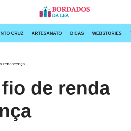
NTO CRUZ
ARTESANATO
DICAS
WEBSTORIES
da renascença
 fio de renda
ença