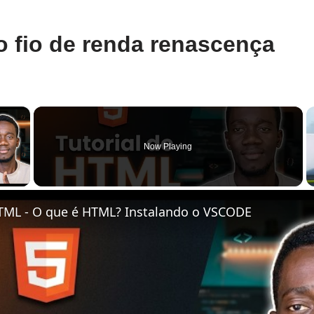
 fio de renda renascença
×
Now Playing
y Video
TML - O que é HTML? Instalando o VSCODE