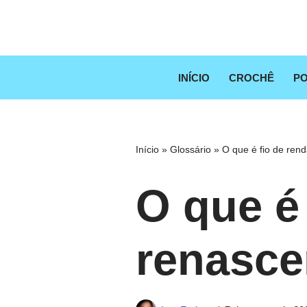
Pular
para
o
INÍCIO
CROCHÊ
PO
conteúdo
Início
»
Glossário
»
O que é fio de ren
O que é
renasc