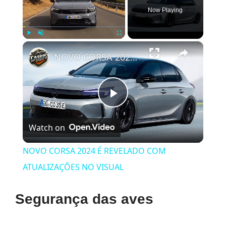
Now Playing
×
Play
Unmute
Fullscreen
NOVO CORSA 2024 É REVELADO COM ATUALIZAÇÕES NO VISUAL
Play
Watch on
Video
NOVO CORSA 2024 É REVELADO COM
ATUALIZAÇÕES NO VISUAL
Segurança das aves