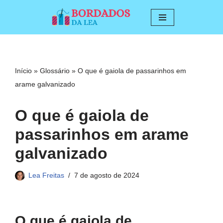
Pular
para
o
conteúdo
Início
»
Glossário
»
O que é gaiola de passarinhos em
arame galvanizado
O que é gaiola de
passarinhos em arame
galvanizado
Lea Freitas
7 de agosto de 2024
O que é gaiola de