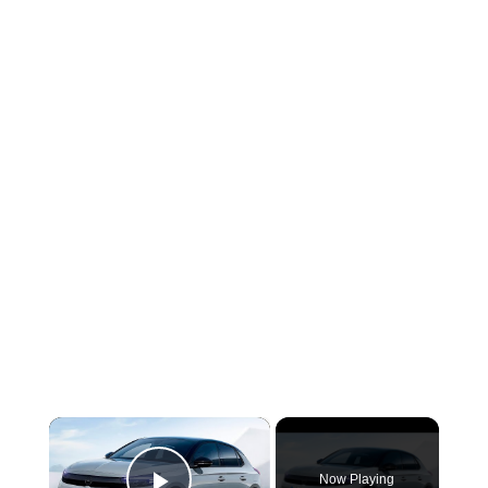
×
Now Playing