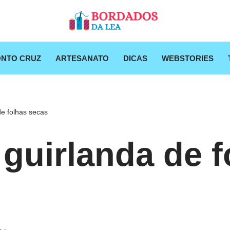
NTO CRUZ
ARTESANATO
DICAS
WEBSTORIES
de folhas secas
 guirlanda de f