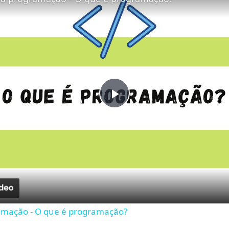
Play
Video
amação - O que é programação?