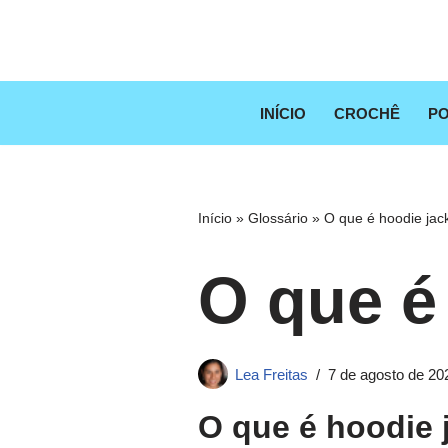
Pular
para
o
INÍCIO
CROCHÊ
PO
conteúdo
Início
»
Glossário
»
O que é hoodie jac
O que é
Lea Freitas
7 de agosto de 20
O que é hoodie 