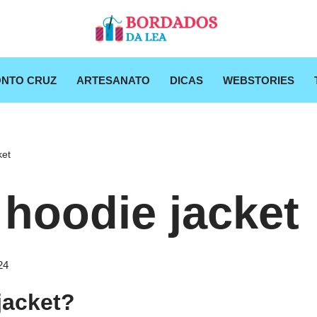
NTO CRUZ
ARTESANATO
DICAS
WEBSTORIES
ket
 hoodie jacket
24
jacket?