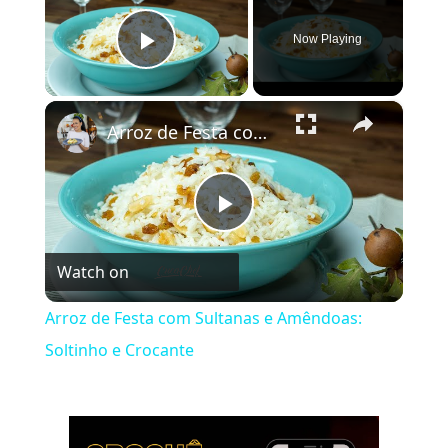
Now Playing
Play Video
×
Arroz de Festa com Sultanas e Amêndoas: Soltinho e Crocante
Play
Watch on
Video
Arroz de Festa com Sultanas e Amêndoas:
Soltinho e Crocante