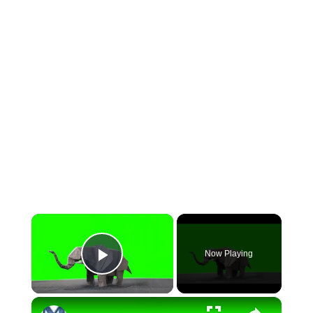
×
Now Playing
Play Video
×