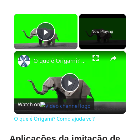
×
Now Playing
Play Video
×
O que é Origami? Como ajuda vc ?
Play
Watch on
Video
O que é Origami? Como ajuda vc ?
Aplicações da imitação de