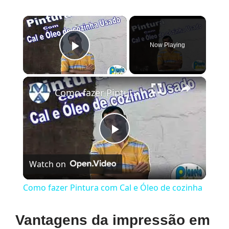
×
Now Playing
Play Video
×
Como fazer Pintura com Cal e Óleo de cozinha
Play
Watch on
Video
Como fazer Pintura com Cal e Óleo de cozinha
Vantagens da impressão em