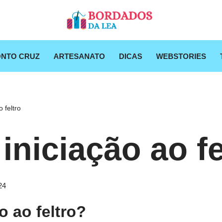
NTO CRUZ
ARTESANATO
DICAS
WEBSTORIES
 feltro
iniciação ao fe
24
o ao feltro?