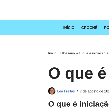
Pular
para
o
INÍCIO
CROCHÊ
PO
conteúdo
Início
»
Glossário
»
O que é iniciação ao
O que é 
Lea Freitas
7 de agosto de 20
O que é iniciaçã