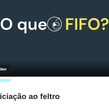
Play
Video
 FIFO?
iciação ao feltro