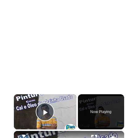
×
Now Playing
Play Video
×