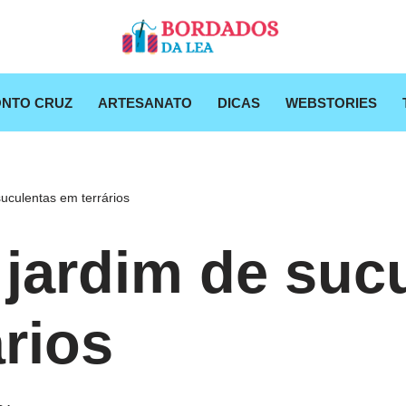
NTO CRUZ
ARTESANATO
DICAS
WEBSTORIES
uculentas em terrários
 jardim de suc
ários