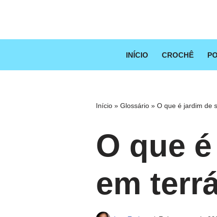
Pular
para
o
INÍCIO
CROCHÊ
PO
conteúdo
Início
»
Glossário
»
O que é jardim de s
O que é
em terr