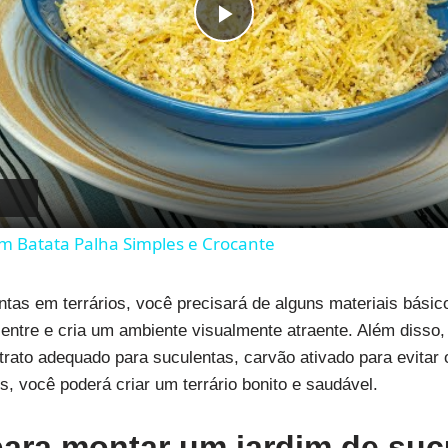
Play
Video
m Batata Palha Simples e Crocante
tas em terrários, você precisará de alguns materiais básico
z entre e cria um ambiente visualmente atraente. Além disso
ato adequado para suculentas, carvão ativado para evitar o
, você poderá criar um terrário bonito e saudável.
ara montar um jardim de suc