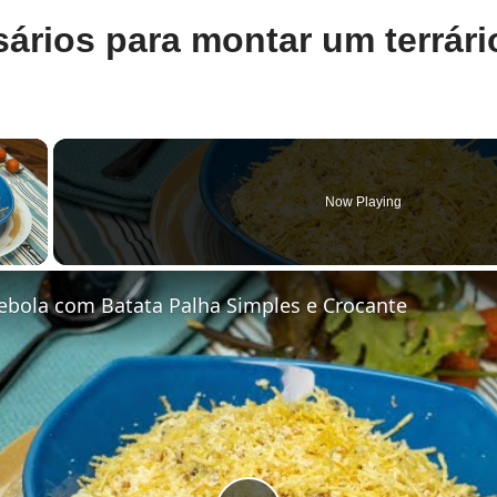
sários para montar um terrári
×
Now Playing
y Video
Cebola com Batata Palha Simples e Crocante