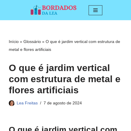
Pular
para
o
conteúdo
Início
»
Glossário
»
O que é jardim vertical com estrutura de
metal e flores artificiais
O que é jardim vertical
com estrutura de metal e
flores artificiais
Lea Freitas
7 de agosto de 2024
O que é jardim vertical com