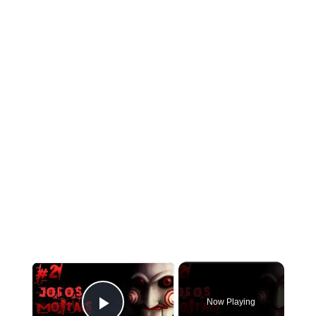
×
Now Playing