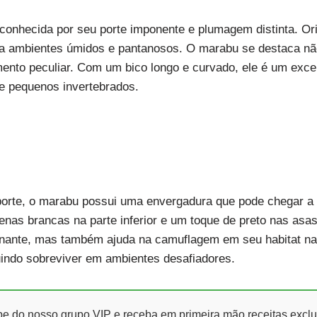
onhecida por seu porte imponente e plumagem distinta. Orig
a ambientes úmidos e pantanosos. O marabu se destaca nã
to peculiar. Com um bico longo e curvado, ele é um excel
 e pequenos invertebrados.
orte, o marabu possui uma envergadura que pode chegar a
nas brancas na parte inferior e um toque de preto nas as
onante, mas também ajuda na camuflagem em seu habitat na
uindo sobreviver em ambientes desafiadores.
ipe do nosso grupo VIP e receba em primeira mão receitas exclu