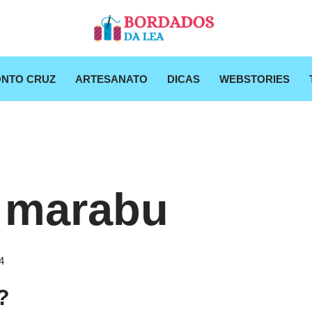
NTO CRUZ
ARTESANATO
DICAS
WEBSTORIES
 marabu
4
?