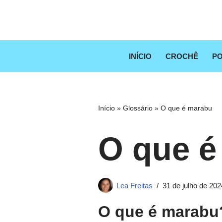
Pular
para
o
INÍCIO
CROCHÊ
PO
conteúdo
Início
»
Glossário
»
O que é marabu
O que é
Lea Freitas
31 de julho de 202
O que é marabu