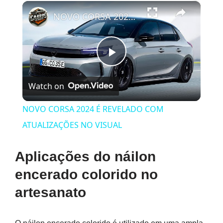
×
NOVO CORSA 2024 É REVELADO COM ATUALIZAÇÕES NO VISUAL
Play
Watch on
Video
NOVO CORSA 2024 É REVELADO COM
ATUALIZAÇÕES NO VISUAL
Aplicações do náilon
encerado colorido no
artesanato