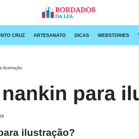
NTO CRUZ
ARTESANATO
DICAS
WEBSTORIES
 ilustração
 nankin para il
24
para ilustração?