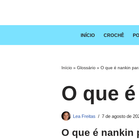
Pular
para
o
INÍCIO
CROCHÊ
PO
conteúdo
Início
»
Glossário
»
O que é nankin para
O que é
Lea Freitas
7 de agosto de 20
O que é nankin 