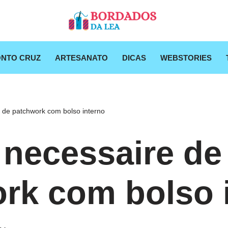
NTO CRUZ
ARTESANATO
DICAS
WEBSTORIES
 de patchwork com bolso interno
 necessaire de
rk com bolso 