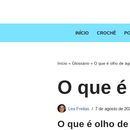
Pular
para
o
INÍCIO
CROCHÊ
PO
conteúdo
Início
»
Glossário
»
O que é olho de águi
O que é 
Lea Freitas
7 de agosto de 20
O que é olho de 