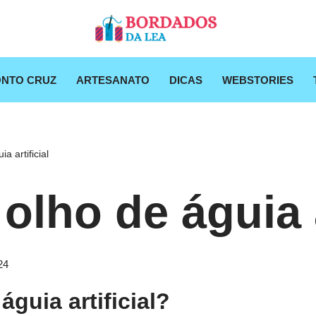
NTO CRUZ
ARTESANATO
DICAS
WEBSTORIES
a artificial
olho de águia a
24
águia artificial?