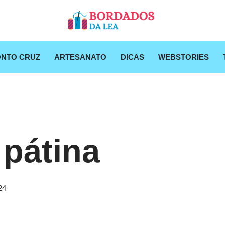
NTO CRUZ
ARTESANATO
DICAS
WEBSTORIES
 pátina
24