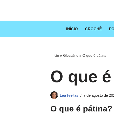
Pular
para
o
INÍCIO
CROCHÊ
PO
conteúdo
Início
»
Glossário
»
O que é pátina
O que é
Lea Freitas
7 de agosto de 20
O que é pátina?