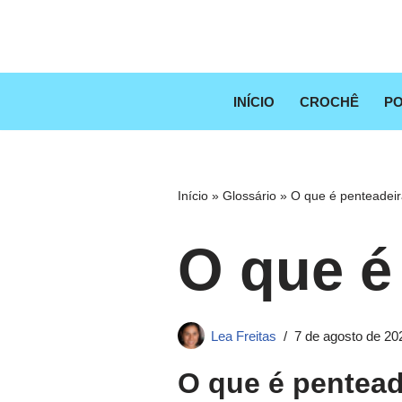
Pular
para
o
INÍCIO
CROCHÊ
PO
conteúdo
Início
»
Glossário
»
O que é penteadei
O que é
Lea Freitas
7 de agosto de 20
O que é pentea