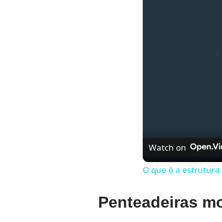
Watch on
O que é a estrutura
Penteadeiras mo