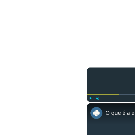
Play
Unmute
O que é a e