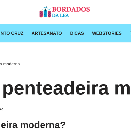
NTO CRUZ
ARTESANATO
DICAS
WEBSTORIES
ra moderna
 penteadeira 
24
deira moderna?