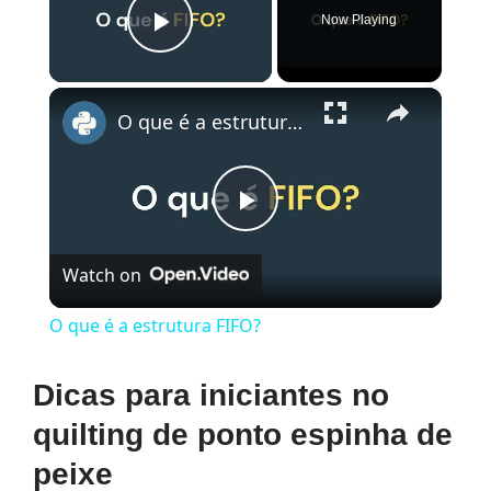
Now Playing
Play Video
×
O que é a estrutura FIFO?
Play
Watch on
Video
O que é a estrutura FIFO?
Dicas para iniciantes no
quilting de ponto espinha de
peixe